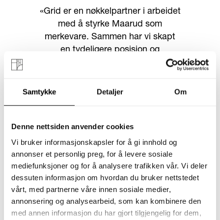
«Grid er en nøkkelpartner i arbeidet
med å styrke Maarud som
merkevare. Sammen har vi skapt
en tydeligere posisjon og
gjennomført et redesign av hele
produktporteføljen. Resultatet er
økt konkurransekraft, større intern
Samtykke
Detaljer
Om
begeistring og økt selvtillit i
salgsarbeidet. Grid-teamet er
svært kompetent og en fryd å
Denne nettsiden anvender cookies
jobbe med!»
Vi bruker informasjonskapsler for å gi innhold og
annonser et personlig preg, for å levere sosiale
mediefunksjoner og for å analysere trafikken vår. Vi deler
Michael George, Brand Design Manager,
Maarud AS
dessuten informasjon om hvordan du bruker nettstedet
vårt, med partnerne våre innen sosiale medier,
annonsering og analysearbeid, som kan kombinere den
med annen informasjon du har gjort tilgjengelig for dem,