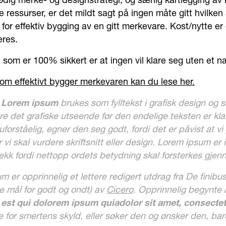
ødig merke- og designstrategi, og særlig kartlegging av
ge ressurser, er det mildt sagt på ingen måte gitt hvilke
for effektiv bygging av en gitt merkevare. Kost/nytte er
res.
 som er 100% sikkert er at ingen vil klare seg uten et n
m effektivt bygger merkevaren kan du lese her.
 
Lorem ipsum
 brukes som fylltekst i grafisk design og 
e det grafiske utseende før den endelige teksten er klar
uforståelig, egner den seg godt, fordi det er påvist at vi 
 vi skal vurdere skriftsnitt eller design. Lorem ipsum er
ekk fordi nettopp ordets betydning skal forsterkes gjen
m er opprinnelig et lettere redigert utdrag fra De fini
e mål for godt og ondt) av 
Cicero
. Opprinnelig begynte a
st qui dolorem ipsum quiadolor sit amet, consectetur
te for smertens skyld, eller søker den og ønsker den, ba