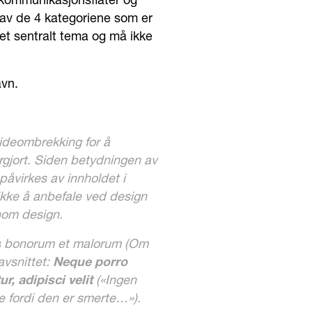
 kommunikasjonsflater og
n av de 4 kategoriene som er
 et sentralt tema og må ikke
avn.
sideombrekking for å 
gjort. Siden betydningen av 
påvirkes av innholdet i 
 ikke å anbefale ved design 
nom design.
bus bonorum et malorum (Om 
vsnittet: 
Neque porro 
, adipisci velit
 («Ingen 
re fordi den er smerte…»).