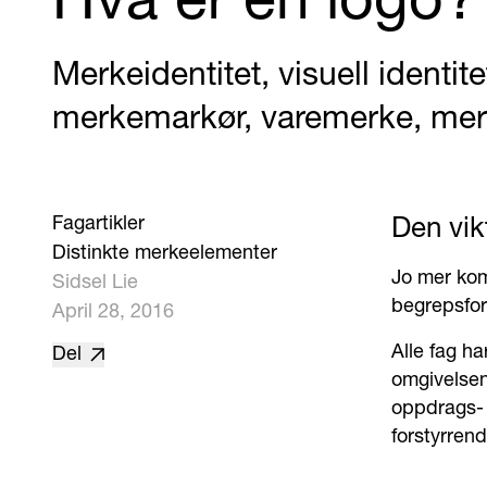
Hva er en logo?
Merkeidentitet, visuell identi
merkemarkør, varemerke, mer
Fagartikler
Den vik
Distinkte merkeelementer
Jo mer komp
Sidsel Lie
begrepsfor
April 28, 2016
Alle fag ha
Del
omgivelsen
oppdrags- 
forstyrren