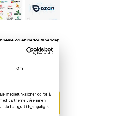
nnelse og er derfor tilhenger
 for logotype (eller
raksis en mer presis
Om
iale mediefunksjoner og for å
 med partnerne våre innen
u har gjort tilgjengelig for