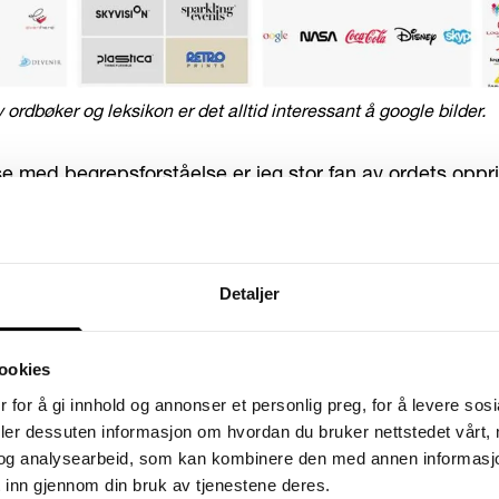
 ordbøker og leksikon er det alltid interessant å google bilder.
se med begrepsforståelse er jeg stor fan av ordets oppri
ne merkenavn som er utformet av bokstaver med særpreg
). Noe som ofte også er brukt på engelsk.
 ser av bildene over og under er begrepet wordmark i p
Detaljer
 på engelsk.
ookies
 for å gi innhold og annonser et personlig preg, for å levere sos
deler dessuten informasjon om hvordan du bruker nettstedet vårt,
og analysearbeid, som kan kombinere den med annen informasjon d
 inn gjennom din bruk av tjenestene deres.