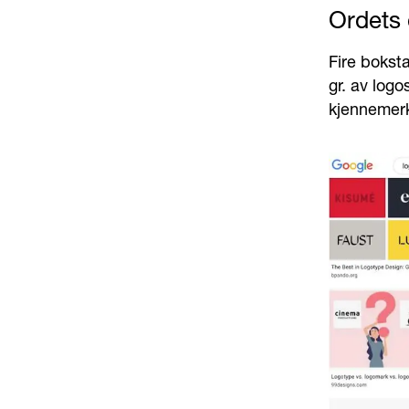
Ordets 
Fire bokst
gr. av logo
kjennemer