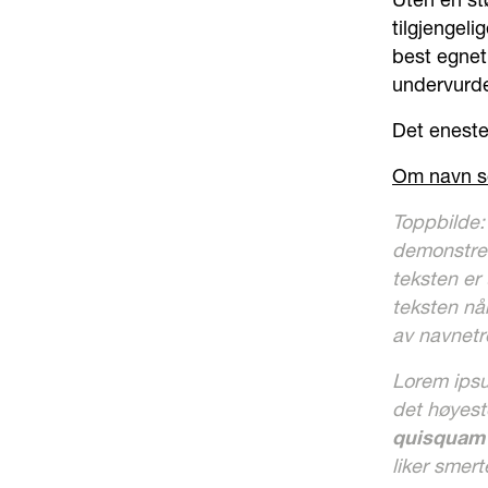
Uten en st
tilgjengeli
best egnet 
undervurde
Det eneste
Om navn so
Toppbilde:
demonstrer
teksten er 
teksten når
av navnetr
Lorem ipsu
det høyest
quisquam e
liker smer