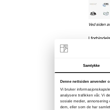
Ved siden av
I forbindel
av å beteg
navnetrekk
Men som vi
Samtykke
betegnelse
Denne nettsiden anvender c
Vi bruker informasjonskapsler
analysere trafikken vår. Vi 
sosiale medier, annonsering 
dem, eller som de har samlet