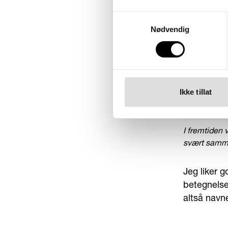
Samtykkevalg
Nødvendig
Ikke tillat
I fremtiden 
svært samme
Jeg liker g
betegnelse
altså navne