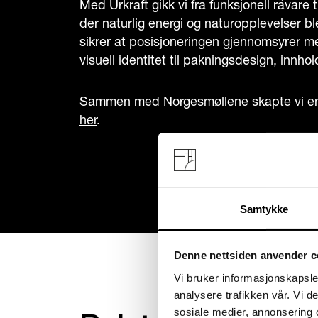
Med Urkraft gikk vi fra funksjonell råvare
der naturlig energi og naturopplevelser bl
sikrer at posisjoneringen gjennomsyrer m
visuell identitet til pakningsdesign, innh
Sammen med Norgesmøllene skapte vi e
her
.
Samtykke
Denne nettsiden anvender c
Vi bruker informasjonskapsler
analysere trafikken vår. Vi 
sosiale medier, annonsering 