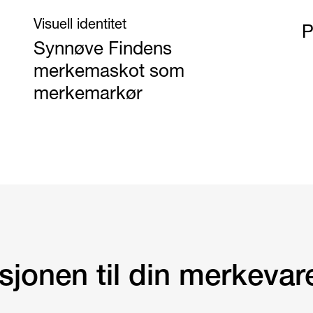
Visuell identitet
P
Synnøve Findens
merkemaskot som
merkemarkør
isjonen til din merkevar