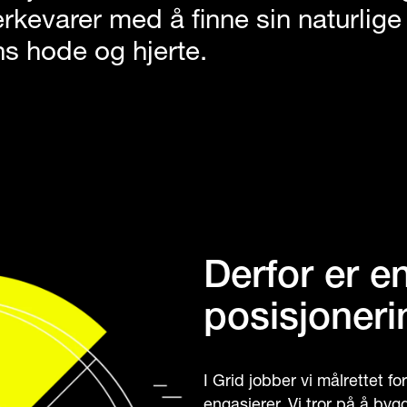
rkevarer med å finne sin naturlige 
s hode og hjerte.
Derfor er e
posisjoneri
I Grid jobber vi målrettet f
engasjerer. Vi tror på å byg