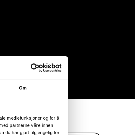
Om
iale mediefunksjoner og for å
 med partnerne våre innen
u har gjort tilgjengelig for