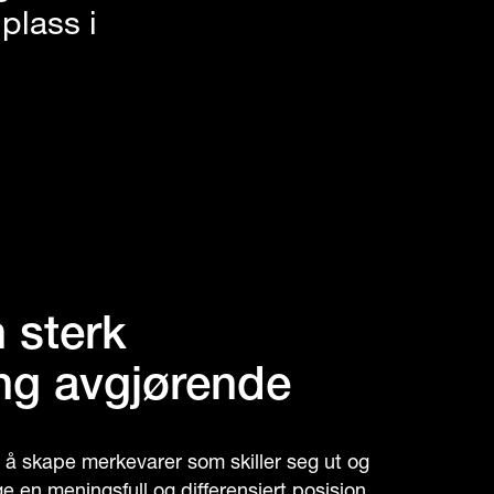
plass i
n sterk
ng avgjørende
or å skape merkevarer som skiller seg ut og
ge en meningsfull og differensiert posisjon