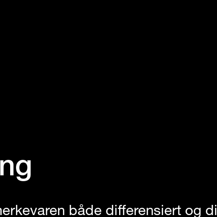
ing
rkevaren både differensiert og di