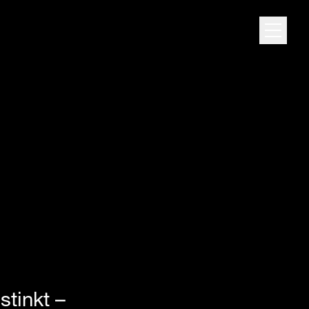
Tjenest
stinkt –