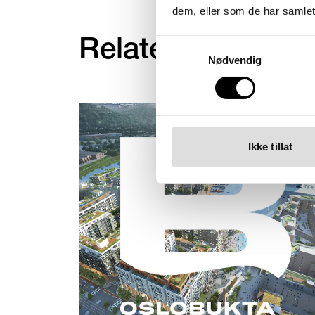
dem, eller som de har samlet
Relaterte arbeide
Samtykkevalg
Nødvendig
Ikke tillat