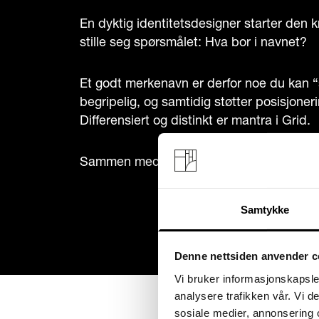
En dyktig identitetsdesigner starter den
stille seg spørsmålet: Hva bor i navnet?
Et godt merkenavn er derfor noe du kan “s
begripelig, og samtidig støtter posisjone
Differensiert og distinkt er mantra i Grid.
Sammen med Agilera skapte vi en ny me
Samtykke
Denne nettsiden anvender c
Vi bruker informasjonskapsler
analysere trafikken vår. Vi 
sosiale medier, annonsering 