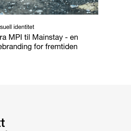
suell identitet
ra MPI til Mainstay - en
ebranding for fremtiden
t