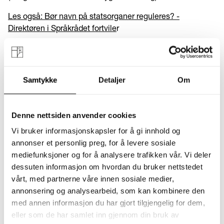
Les også: Bør navn på statsorganer reguleres? -
Direktøren i Språkrådet fortvile
r
Forandring fryder
Samtykke
Detaljer
Om
Et navneskifte medfører oppmerksomhet og ofte negativ
omtale basert på følelser. Vi liker det vi er vant med.
Forandring fryder - ikke.
Denne nettsiden anvender cookies
Men vel så ofte dessverre er harmen berettiget både
Vi bruker informasjonskapsler for å gi innhold og
språkfaglig og merkevarefaglig.
annonser et personlig preg, for å levere sosiale
mediefunksjoner og for å analysere trafikken vår. Vi deler
Men
forandrer
O egentlig noe som helst utover at det er
dessuten informasjon om hvordan du bruker nettstedet
et navn på et nytt havsenter i Bergen? Hvis det nye
vårt, med partnerne våre innen sosiale medier,
akvariet i Bergen blir helt fantastisk, så er det sånn sett
annonsering og analysearbeid, som kan kombinere den
ikke så farlig om senteret det ligger i heter f. eks
med annen informasjon du har gjort tilgjengelig for dem,
Verdenshavssenteret eller O.
eller som de har samlet inn gjennom din bruk av