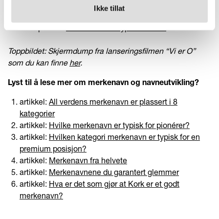
Ikke tillat
Bergens Tidende:
O? M. G!
Aftenposten:
- O? Er det en dypvannsfisk?
Toppbildet: Skjermdump fra lanseringsfilmen “Vi er O”
som du kan finne
her
.
Lyst til å lese mer om merkenavn og navneutvikling?
artikkel:
All verdens merkenavn er plassert i 8
kategorier
artikkel:
Hvilke merkenavn er typisk for pionérer?
artikkel:
Hvilken kategori merkenavn er typisk for en
premium posisjon?
artikkel:
Merkenavn fra helvete
artikkel:
Merkenavnene du garantert glemmer
artikkel:
Hva er det som gjør at Kork er et godt
merkenavn?