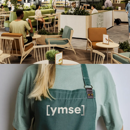
SSP
Navn, visuell identitet og
serveringskonsept herfra