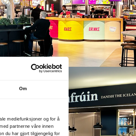
SSP Finland
Tre unike serveringskonsepter –
én prisvinnende foodcourt
Om
iale mediefunksjoner og for å
 med partnerne våre innen
u har gjort tilgjengelig for