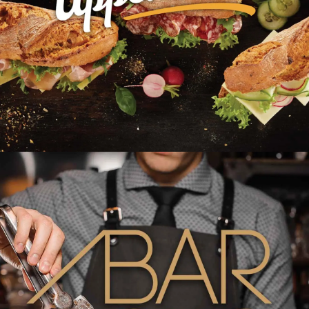
Upper Crust - nysmurte
baguetter til 150 000
forbipasserende!