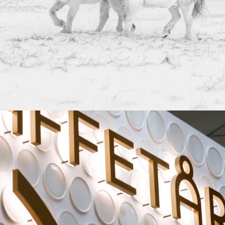
SSP Nordics & Baltics
En smak av Island – retaildesign
for Icelandic Deli på Keflavík