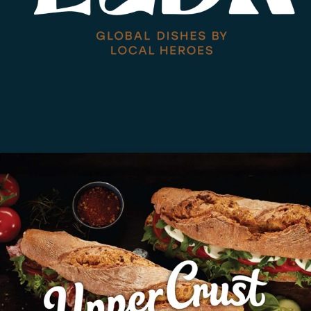
SSP
Design av internasjonalt
restaurantkonsept med islandsk
vri