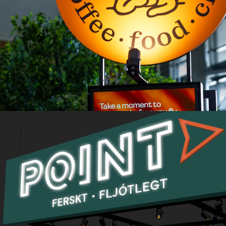
Select Service Partner AS​​​​
Parken – et distinkt
serveringskonsept med urbane
røtter