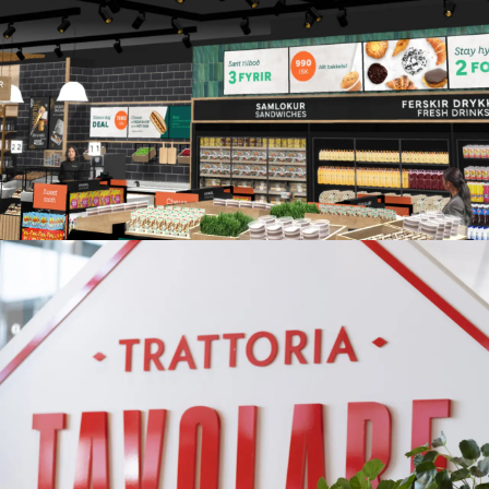
SSP Nordics & Baltics
Retaildesign for Point på Keflavík
– revitalisering og vekst gjennom
smartere løsninger