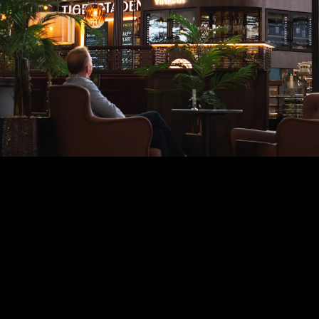
SSP
Et distinkt vinbarkonsept med
blikket vendt mot byen