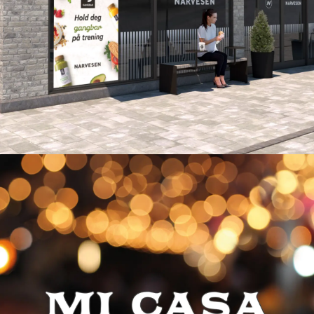
Narvesen revitaliserer sitt
butikkonsept – med fokus på
mat og drikke