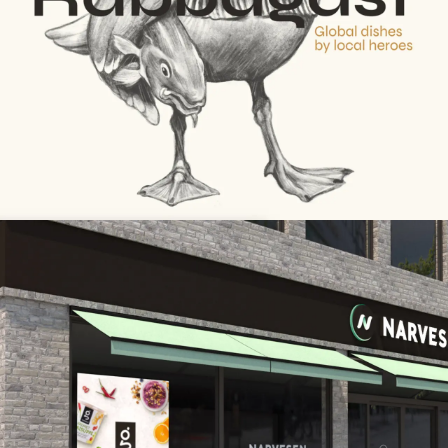
SSP
Rabbagast - en tjommi med
attitude