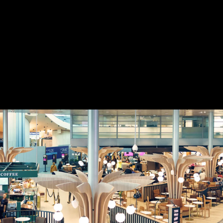
Select Service Partner AS​​​​
Haven – en revitalisert
merkevareopplevelse for travle
reisende