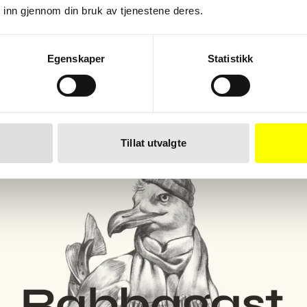
 inn gjennom din bruk av tjenestene deres.
Egenskaper
Statistikk
SSP
Bjørns Backyard – en smak av
Oslo for reisende
Tillat utvalgte