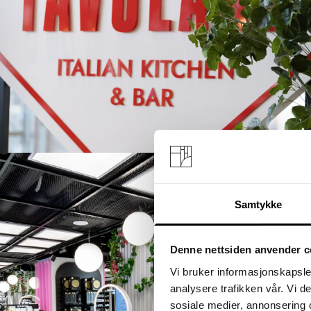
Select Service Partner AS​​​​
Trattoria Tavolare – italiensk
sjarm møter Oslo lufthavn
Samtykke
Denne nettsiden anvender c
Vi bruker informasjonskapsler
analysere trafikken vår. Vi 
sosiale medier, annonsering 