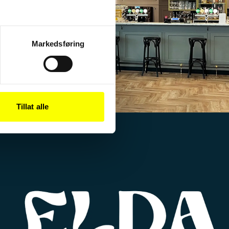
Markedsføring
SSP
Serveringskonsept med danske
smørrebrød på islandsk vis
Tillat alle