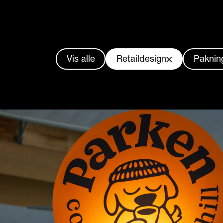
Vis alle
Retaildesign
Paknin