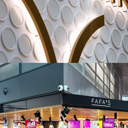
SSP Norge
Kaffetår – en moderne kaffebar
med norsk sjel og arkitektonisk
finesse