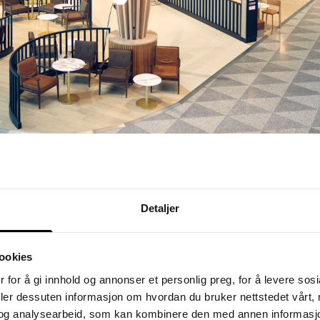
SSP Finland
Fra strategi og konsept til
prisvinnende foodcourt
Detaljer
ookies
 for å gi innhold og annonser et personlig preg, for å levere sos
deler dessuten informasjon om hvordan du bruker nettstedet vårt,
og analysearbeid, som kan kombinere den med annen informasjon d