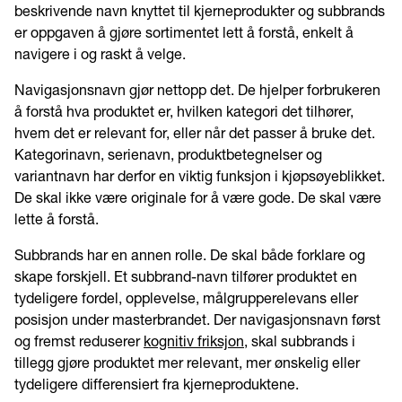
beskrivende navn knyttet til kjerneprodukter og subbrands
er oppgaven å gjøre sortimentet lett å forstå, enkelt å
navigere i og raskt å velge.
Navigasjonsnavn gjør nettopp det. De hjelper forbrukeren
å forstå hva produktet er, hvilken kategori det tilhører,
hvem det er relevant for, eller når det passer å bruke det.
Kategorinavn, serienavn, produktbetegnelser og
variantnavn har derfor en viktig funksjon i kjøpsøyeblikket.
De skal ikke være originale for å være gode. De skal være
lette å forstå.
Subbrands har en annen rolle. De skal både forklare og
skape forskjell. Et subbrand-navn tilfører produktet en
tydeligere fordel, opplevelse, målgrupperelevans eller
posisjon under masterbrandet. Der navigasjonsnavn først
og fremst reduserer
kognitiv friksjon
, skal subbrands i
tillegg gjøre produktet mer relevant, mer ønskelig eller
tydeligere differensiert fra kjerneproduktene.