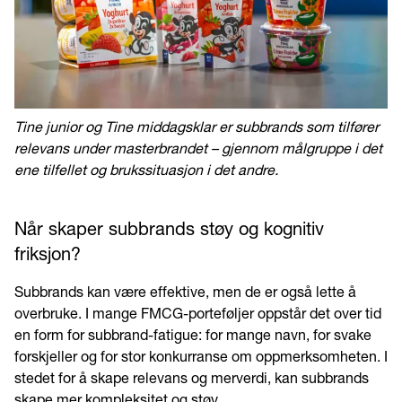
Tine junior og Tine middagsklar er subbrands som tilfører
relevans under masterbrandet – gjennom målgruppe i det
ene tilfellet og brukssituasjon i det andre.
Når skaper subbrands støy og kognitiv
friksjon?
Subbrands kan være effektive, men de er også lette å
overbruke. I mange FMCG-porteføljer oppstår det over tid
en form for subbrand-fatigue: for mange navn, for svake
forskjeller og for stor konkurranse om oppmerksomheten. I
stedet for å skape relevans og merverdi, kan subbrands
skape mer kompleksitet og støy.