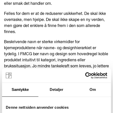
eller smak det handler om.
Felles for dem er at de reduserer usikkerhet. De skal ikke
overraske, men hjelpe. De skal ikke skape en ny verden,
men gjøre det enklere å finne frem i den som allerede
finnes.
Beskrivende navn er sterke virkemidler for
kjerneproduktene når navne- og designhierarkiet er
tydelig. I FMCG bør navn og design som hovedregel koble
produktet intuitivt til kategori, ingrediens eller
brukssituasjon. Jo mindre tankekraft som kreves, jo lettere
er det å velge.
Samtykke
Detaljer
Om
Kreative variantnavn kan også antyde et løfte eller
forsterke personligheten:
Purple Rush og Foxy Ginger
gjør
produkter med mange ingredienser lettere å skille fra
Denne nettsiden anvender cookies
hverandre, samtidig som de skaper forventning om