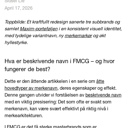
Sidsel Lie
April 17, 2026
Toppbilde: Et kraftfullt redesign sanerte tre subbrands og
samlet
Maxim-porteføljen
i en konsistent visuell identitet,
med tydelige variantnavn, ny
merkemarkør
og økt
hyllestyrke.
Hva er beskrivende navn i FMCG – og hvor
fungerer de best?
Dette er den åttende artikkelen i en serie om
åtte
hovedtyper av merkenavn
, deres egenskaper og effekt.
Denne gangen utvider vi forståelsen av
beskrivende navn
med en viktig presisering: Det som ofte er svakt som
merkenavn, kan være svært effektivt på riktig nivå i
merkearkitekturen.
I FMCG er det få sterke masterbrands som er