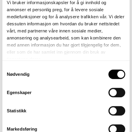
Vi bruker informasjonskapsler for å gi innhold og
opplevelse.
Litt livlig lime curry og Passe piffa chillikylling
annonser et personlig preg, for å levere sosiale
gjør det samme, men med større vekt på merkevarens
mediefunksjoner og for å analysere trafikken vår. Vi deler
tone of voice.
dessuten informasjon om hvordan du bruker nettstedet
vårt, med partnerne våre innen sosiale medier,
annonsering og analysearbeid, som kan kombinere den
Når bør et produkt få et subbrand?
med annen informasjon du har gjort tilgjengelig for dem,
eller som de har samlet inn gjennom din bruk av
Noen ganger er god navigasjon ikke nok. Produktet må
tjenestene deres.
ikke bare være lett å forstå, men også mer relevant, mer
ønskelig eller tydeligere differensiert fra kjerneproduktene.
Samtykkevalg
Nødvendig
Da oppstår behovet for et subbrand.
Et subbrand-navn skal gjøre mer enn å forklare hva
Egenskaper
produktet er. Det skal tilføre en ekstra dimensjon under
masterbrandet. Der navigasjonsnavn først og fremst
reduserer friksjon, skal subbrands skape en tilleggsverdi.
Statistikk
I FMCG ser vi ofte fire typiske retninger. Noen subbrands
gjør produktet mer relevant for en bestemt målgruppe.
Markedsføring