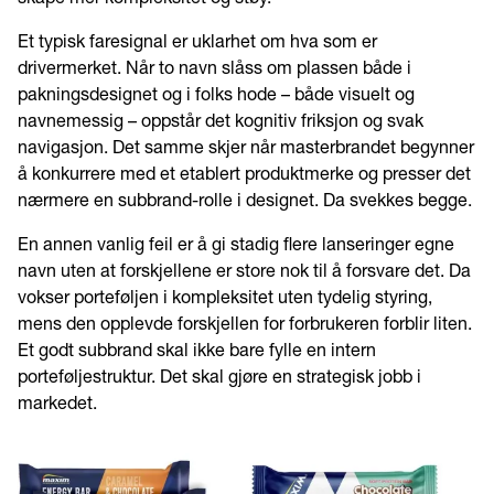
Et typisk faresignal er uklarhet om hva som er
drivermerket. Når to navn slåss om plassen både i
pakningsdesignet og i folks hode – både visuelt og
navnemessig – oppstår det kognitiv friksjon og svak
navigasjon. Det samme skjer når masterbrandet begynner
å konkurrere med et etablert produktmerke og presser det
nærmere en subbrand-rolle i designet. Da svekkes begge.
En annen vanlig feil er å gi stadig flere lanseringer egne
navn uten at forskjellene er store nok til å forsvare det. Da
vokser porteføljen i kompleksitet uten tydelig styring,
mens den opplevde forskjellen for forbrukeren forblir liten.
Et godt subbrand skal ikke bare fylle en intern
porteføljestruktur. Det skal gjøre en strategisk jobb i
markedet.