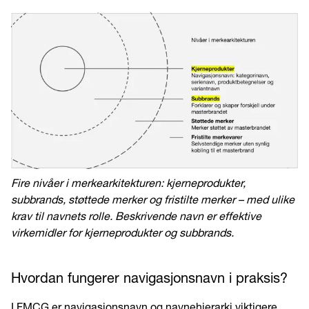
Fire nivåer i merkearkitekturen: kjerneprodukter,
subbrands, støttede merker og fristilte merker – med ulike
krav til navnets rolle. Beskrivende navn er effektive
virkemidler for kjerneprodukter og subbrands.
Hvordan fungerer navigasjonsnavn i praksis?
I FMCG er navigasjonsnavn og navnehierarki viktigere